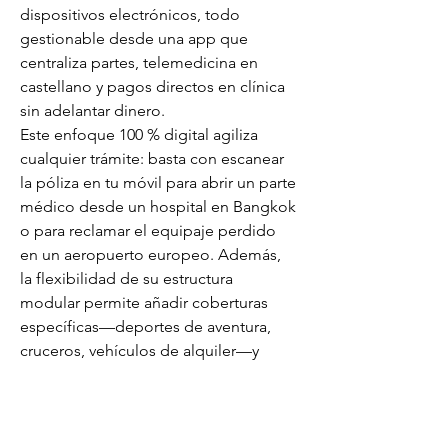
dispositivos electrónicos, todo 
gestionable desde una app que 
centraliza partes, telemedicina en 
castellano y pagos directos en clínica 
sin adelantar dinero.
Este enfoque 100 % digital agiliza 
cualquier trámite: basta con escanear 
la póliza en tu móvil para abrir un parte 
médico desde un hospital en Bangkok 
o para reclamar el equipaje perdido 
en un aeropuerto europeo. Además, 
la flexibilidad de su estructura 
modular permite añadir coberturas 
específicas—deportes de aventura, 
cruceros, vehículos de alquiler—y 
ampliar días o destinos sobre la 
marcha sin penalizaciones, algo 
esencial para mochileros que 
improvisan ruta o profesionales que 