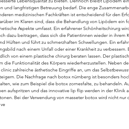
besserte Lebensqualität zu bieten. Dennoch bleibt Lipödem e
len und langfristigen Betreuung bedarf. Die enge Zusammenarb
nderen medizinischen Fachkräften ist entscheidend für den Erfo
darüber im Klaren sind, dass die Behandlung von Lipödem ein for
etische Aspekte umfasst. Ein erfahrener Schönheitschirurg wird
ch dazu beitragen, dass sich die Patientinnen wieder in ihrem
und Hüften und führt zu schmerzhaften Schwellungen. Ein erfahr
ngsbild nach einem Unfall oder einer Krankheit zu verbessern. B
dlich von einem plastische chirurg beraten lassen. Der plastisch
m die Funktionalität des Körpers wiederherzustellen. Neben de
linic zahlreiche ästhetische Eingriffe an, um das Selbstbewuss
 steigern. Die Nachfrage nach botox nürnberg ist besonders hoch
alten, wie zum Beispiel die botox zornesfalte, zu behandeln. Au
ppen aufspritzen und das innovative lip flip werden in der Klini
nen. Bei der Verwendung von masseter botox wird nicht nur di
 ve