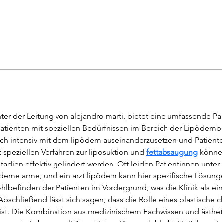
nter der Leitung von alejandro marti, bietet eine umfassende Pal
 Patienten mit speziellen Bedürfnissen im Bereich der Lipödemb
 sich intensiv mit dem lipödem auseinanderzusetzen und Patient
t speziellen Verfahren zur liposuktion und 
fettabsaugung
 könn
Stadien effektiv gelindert werden. Oft leiden Patientinnen unt
me arme, und ein arzt lipödem kann hier spezifische Lösungen 
lbefinden der Patienten im Vordergrund, was die Klinik als ein
Abschließend lässt sich sagen, dass die Rolle eines plastische 
t. Die Kombination aus medizinischem Fachwissen und ästhetis