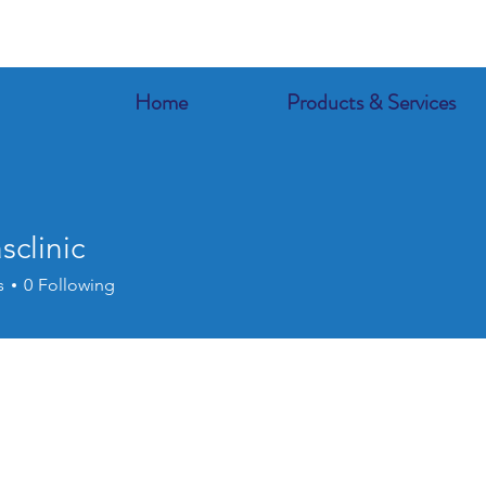
Home
Products & Services
sclinic
s
0
Following