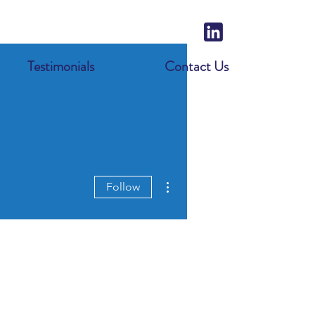
Testimonials
Contact Us
More actions
Follow